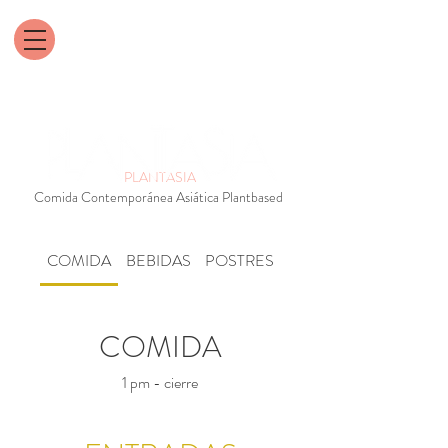
PLANTASIA
Comida Contemporánea Asiática Plantbased
COMIDA
BEBIDAS
POSTRES
CAFÉ & TÉ
COMIDA
1 pm - cierre