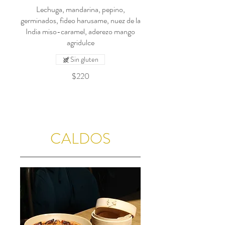
Lechuga, mandarina, pepino,
germinados, fideo harusame, nuez de la
India miso-caramel, aderezo mango
agridulce
Sin gluten
$220
CALDOS