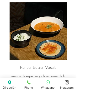
Paneer Butter Masala
mezcla de especias y chiles, nuez de la
India, semilla de girasol, tofu orgánico
curado, arroz jazmín
Dirección
Phone
Whatsapp
Instagram
Suave
$320