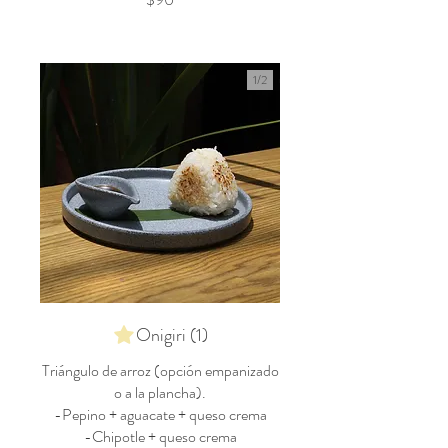
1/
2
Onigiri (1)
Triángulo de arroz (opción empanizado
o a la plancha).
-Pepino + aguacate + queso crema
-Chipotle + queso crema