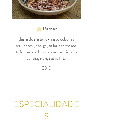
Ramen
dashi de shiitake-miso, cebollas
crujientes , acelga, tallarines fresco,
tofu marinado, edamames, rábano
sandía, nori, setas frita
$310
ESPECIALIDADE
S