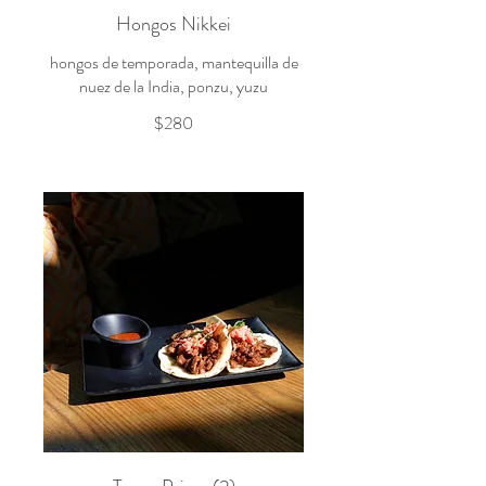
Hongos Nikkei
hongos de temporada, mantequilla de
nuez de la India, ponzu, yuzu
$280